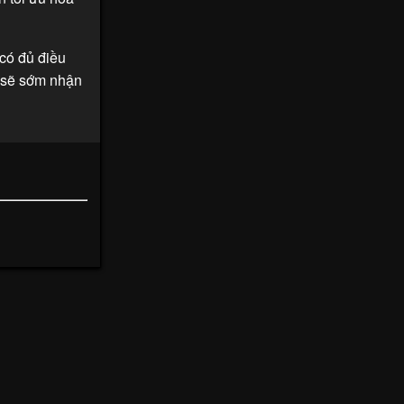
 có đủ điều
n sẽ sớm nhận