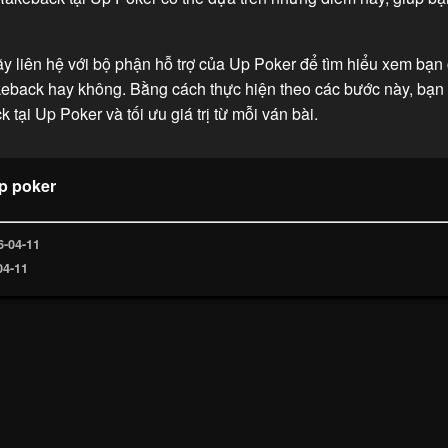
y liên hệ với bộ phận hỗ trợ của Up Poker để tìm hiểu xem bạn
keback hay không. Bằng cách thực hiện theo các bước này, bạ
 tại Up Poker và tối ưu giá trị từ mỗi ván bài.
p poker
6-04-11
04-11