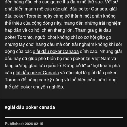
đến hàng đầu cho các game thủ đam mê thử sức. Với sự
phát triển mạnh mẽ của các
giải đấu poker Canada
, giải
đấu poker Toronto ngày càng trở thành một phần không
thể thiếu của cộng đồng này, mang đến những trải nghiệm
hấp dẫn và cơ hội chiến thắng lớn. Tham gia giải đấu
poker Toronto, người chơi không chỉ có cơ hội gặp gỡ
những tay chơi hàng đầu mà còn trải nghiệm không khí sôi
động của các
giải đấu poker Canada
đỉnh cao. Những giải
đấu này đã giúp phổ biến bộ môn poker tại Việt Nam và
tăng cường giao lưu quốc tế. Đừng bỏ lỡ cơ hội khám phá
các
giải đấu poker Canada
và đặc biệt là giải đấu poker
Toronto để nâng cao kỹ năng và thể hiện bản thân trong
thế giới poker chuyên nghiệp.
#giải đấu poker canada
Published: 2026-02-15