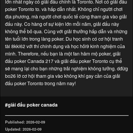
lớn nhất ngày có giải đấu chính là Toronto. Nơi có giải đấu
poker Toronto to. và hấp dẫn nhất. Không chỉ người chơi
địa phương, mà người chơi quốc tế cũng tham gia vào giải
đấu này. Co hàng of sự kiện lớn mỗi năm, giải đấu này
không thể bỏ qua. Cùng với giải thưởng hấp dẫn và những
tên tuổi lớn trong làng poker. Du học sinh có cơ hội tranh
tài 8kki62 với thí chính dụng và học hỏi9 kinh nghiệm của
mình. Therefore, nếu bạn là một fan hâm mộ poker, giải
đấu poker Canada 217 và giải đấu poker Toronto cụ thể
sẽ mang lại cho bạn những trải nghiệm không tưởng. dđừg
bo26 lỡ cơ hội tham gia vào không khí gay cần của giải
đấu poker Toronto trong năm nay!
#giải đấu poker canada
Published: 2026-02-09
Updated: 2026-02-09