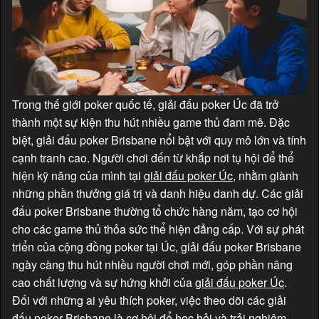
Trong thế giới poker quốc tế, giải đấu poker Úc đã trở
thành một sự kiện thu hút nhiều game thủ đam mê. Đặc
biệt, giải đấu poker Brisbane nổi bật với quy mô lớn và tính
cạnh tranh cao. Người chơi đến từ khắp nơi tụ hội để thể
hiện kỹ năng của mình tại
giải đấu poker Úc
, nhằm giành
những phần thưởng giá trị và danh hiệu danh dự. Các giải
đấu poker Brisbane thường tổ chức hàng năm, tạo cơ hội
cho các game thủ thỏa sức thể hiện đẳng cấp. Với sự phát
triển của cộng đồng poker tại Úc, giải đấu poker Brisbane
ngày càng thu hút nhiều người chơi mới, góp phần nâng
cao chất lượng và sự hứng khởi của
giải đấu poker Úc
.
Đối với những ai yêu thích poker, việc theo dõi các giải
đấu poker Brisbane là cơ hội để học hỏi và trải nghiệm