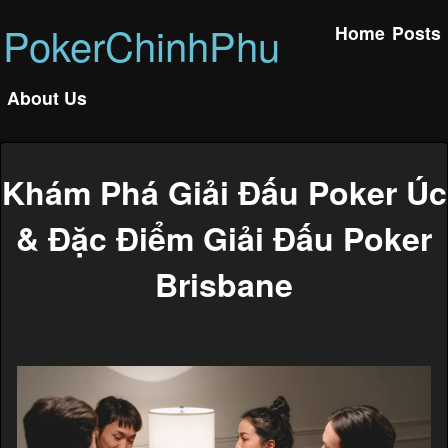
PokerChinhPhu
Home
Posts
About Us
Khám Phá Giải Đấu Poker Úc
& Đặc Điểm Giải Đấu Poker
Brisbane