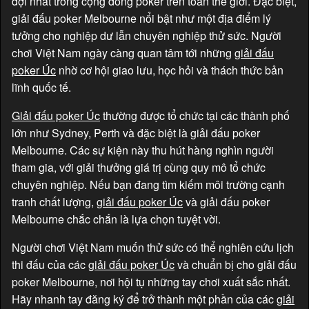
đợi nhất trong cộng đồng poker trên toàn thế giới. Đặc biệt,
giải đấu poker Melbourne nổi bật như một địa điểm lý
tưởng cho nghiệp dư lẫn chuyên nghiệp thử sức. Người
chơi Việt Nam ngày càng quan tâm tới những
giải đấu
poker Úc
nhờ cơ hội giao lưu, học hỏi và thách thức bản
lĩnh quốc tế.
Giải đấu poker Úc
thường được tổ chức tại các thành phố
lớn như Sydney, Perth và đặc biệt là giải đấu poker
Melbourne. Các sự kiện này thu hút hàng nghìn người
tham gia, với giải thưởng giá trị cùng quy mô tổ chức
chuyên nghiệp. Nếu bạn đang tìm kiếm môi trường cạnh
tranh chất lượng,
giải đấu poker Úc
và giải đấu poker
Melbourne chắc chắn là lựa chọn tuyệt vời.
Người chơi Việt Nam muốn thử sức có thể nghiên cứu lịch
thi đấu của các
giải đấu poker Úc
và chuẩn bị cho giải đấu
poker Melbourne, nơi hội tụ những tay chơi xuất sắc nhất.
Hãy nhanh tay đăng ký để trở thành một phần của các
giải