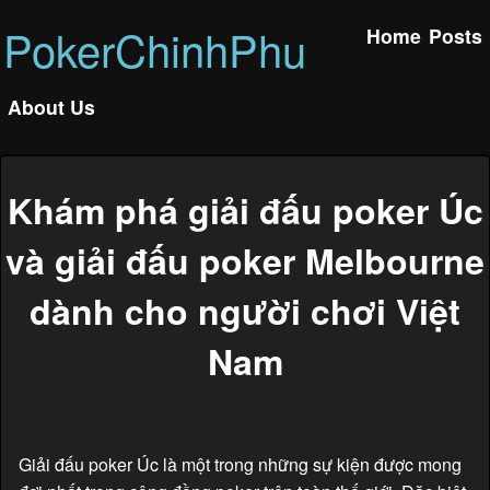
PokerChinhPhu
Home
Posts
About Us
Khám phá giải đấu poker Úc
và giải đấu poker Melbourne
dành cho người chơi Việt
Nam
Giải đấu poker Úc là một trong những sự kiện được mong