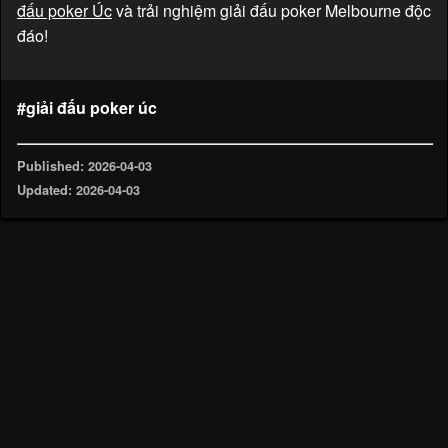
đấu poker Úc
và trải nghiệm giải đấu poker Melbourne độc
đáo!
#giải đấu poker úc
Published: 2026-04-03
Updated: 2026-04-03