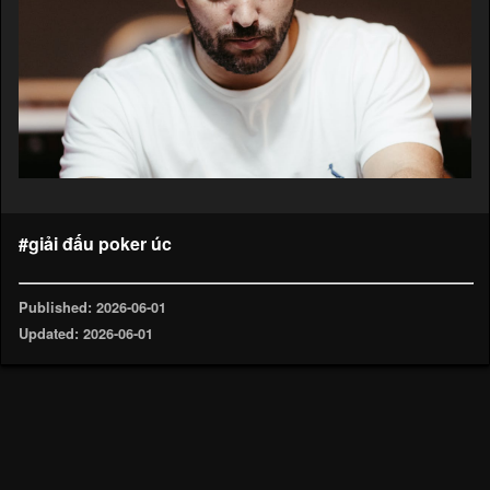
#giải đấu poker úc
Published: 2026-06-01
Updated: 2026-06-01