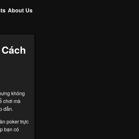
ts
About Us
: Cách
 nhưng không
hể chơi mà
p dẫn.
àn poker trực
úp bạn có