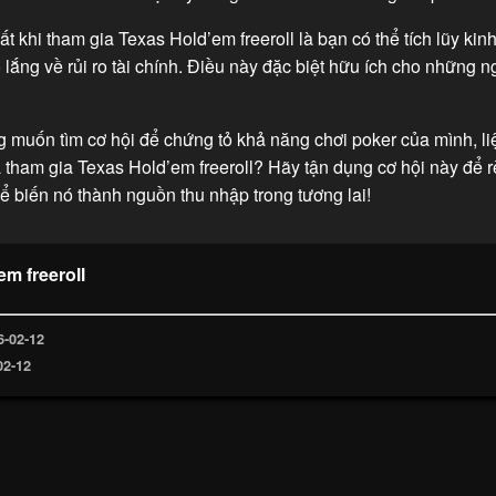
hất khi tham gia Texas Hold’em freeroll là bạn có thể tích lũy k
 lắng về rủi ro tài chính. Điều này đặc biệt hữu ích cho những n
 muốn tìm cơ hội để chứng tỏ khả năng chơi poker của mình, li
à tham gia Texas Hold’em freeroll? Hãy tận dụng cơ hội này để r
ể biến nó thành nguồn thu nhập trong tương lai!
em freeroll
6-02-12
02-12