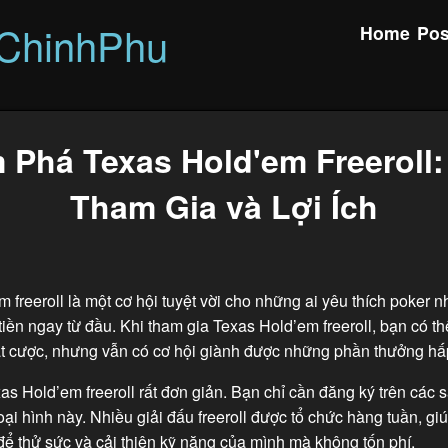
ChinhPhu
Home
Pos
Phá Texas Hold'em Freeroll
Tham Gia và Lợi Ích
 freeroll là một cơ hội tuyệt vời cho những ai yêu thích poker
iền ngay từ đầu. Khi tham gia Texas Hold’em freeroll, bạn có t
t cược, nhưng vẫn có cơ hội giành được những phần thưởng hấ
s Hold’em freeroll rất đơn giản. Bạn chỉ cần đăng ký trên các s
loại hình này. Nhiều giải đấu freeroll được tổ chức hàng tuần, gi
để thử sức và cải thiện kỹ năng của mình mà không tốn phí.