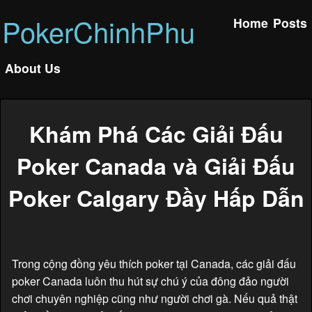
PokerChinhPhu
Home
Posts
About Us
Khám Phá Các Giải Đấu
Poker Canada và Giải Đấu
Poker Calgary Đầy Hấp Dẫn
Trong cộng đồng yêu thích poker tại Canada, các giải đấu
poker Canada luôn thu hút sự chú ý của đông đảo người
chơi chuyên nghiệp cũng như người chơi gà. Nếu quả thật