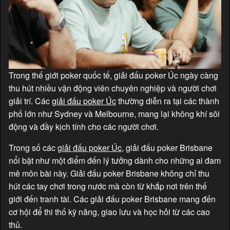
Trong thế giới poker quốc tế, giải đấu poker Úc ngày càng
thu hút nhiều vận động viên chuyên nghiệp và người chơi
giải trí. Các
giải đấu poker Úc
thường diễn ra tại các thành
phố lớn như Sydney và Melbourne, mang lại không khí sôi
động và đầy kịch tính cho các người chơi.
Trong số các
giải đấu poker Úc
, giải đấu poker Brisbane
nổi bật như một điểm đến lý tưởng dành cho những ai đam
mê môn bài này. Giải đấu poker Brisbane không chỉ thu
hút các tay chơi trong nước mà còn từ khắp nơi trên thế
giới đến tranh tài. Các giải đấu poker Brisbane mang đến
cơ hội để thi thố kỹ năng, giao lưu và học hỏi từ các cao
thủ.