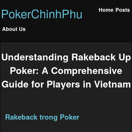
PokerChinhPhu
Home
Posts
About Us
Understanding Rakeback Up
Poker: A Comprehensive
Guide for Players in Vietnam
Rakeback trong Poker